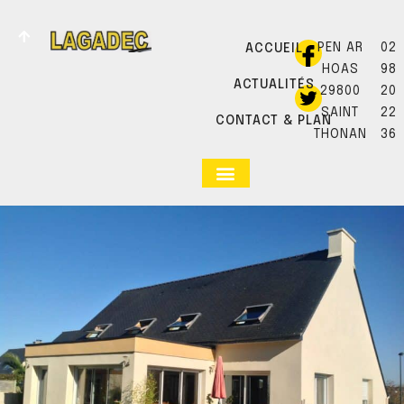
PEN AR
02
ACCUEIL
HOAS
98
ACTUALITÉS
29800
20
SAINT
22
CONTACT & PLAN
THONAN
36