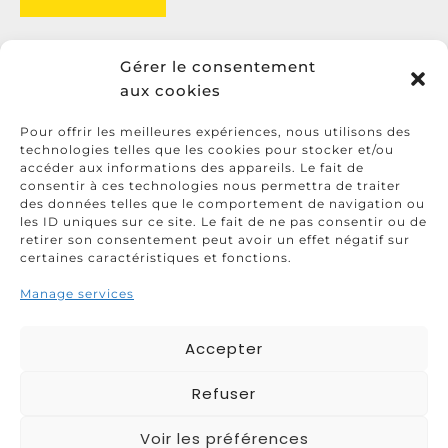
Gérer le consentement
aux cookies
LAGADEC
Pour offrir les meilleures expériences, nous utilisons des
technologies telles que les cookies pour stocker et/ou
accéder aux informations des appareils. Le fait de
PEN AR HOAS
29800
SAINT THONAN
consentir à ces technologies nous permettra de traiter
des données telles que le comportement de navigation ou
02 98 20 22 36
les ID uniques sur ce site. Le fait de ne pas consentir ou de
retirer son consentement peut avoir un effet négatif sur
certaines caractéristiques et fonctions.
MENTIONS LÉGALES
Manage services
POLITIQUE DE COOKIES
Accepter
DÉCLARATION DE CONFIDENTIALITÉ
Refuser
Voir les préférences