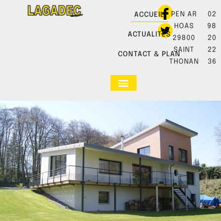
PEN AR
02
ACCUEIL
HOAS
98
ACTUALITÉS
29800
20
SAINT
22
CONTACT & PLAN
THONAN
36