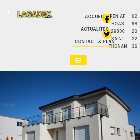
PEN AR
02
ACCUEIL
HOAS
98
ACTUALITÉS
29800
20
SAINT
22
CONTACT & PLAN
THONAN
36