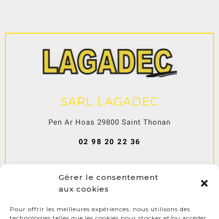
SARL LAGADEC
Pen Ar Hoas
29800
Saint Thonan
02 98 20 22 36
Mentions légales
Politique de cookies
Gérer le consentement
Déclaration de confidentialité
aux cookies
Pour offrir les meilleures expériences, nous utilisons des
technologies telles que les cookies pour stocker et/ou accéder