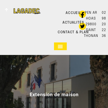
PEN AR
02
ACCUEIL
HOAS
98
ACTUALITÉS
29800
20
SAINT
22
CONTACT & PLAN
THONAN
36
Extension de maison