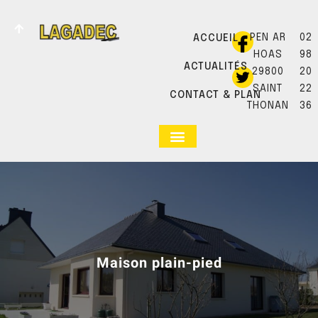
PEN AR
02
ACCUEIL
HOAS
98
ACTUALITÉS
29800
20
SAINT
22
CONTACT & PLAN
THONAN
36
Maison plain-pied