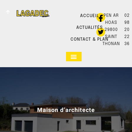
PEN AR
02
ACCUEIL
HOAS
98
ACTUALITÉS
29800
20
SAINT
22
CONTACT & PLAN
THONAN
36
Maison d’architecte