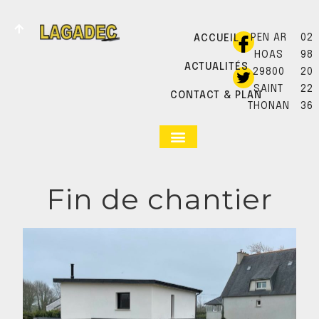
PEN AR
02
ACCUEIL
HOAS
98
ACTUALITÉS
29800
20
SAINT
22
CONTACT & PLAN
THONAN
36
Fin de chantier