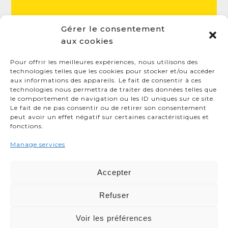
Gérer le consentement
aux cookies
Pour offrir les meilleures expériences, nous utilisons des
LAGADEC
technologies telles que les cookies pour stocker et/ou accéder
aux informations des appareils. Le fait de consentir à ces
technologies nous permettra de traiter des données telles que
PEN AR HOAS
29800
SAINT THONAN
le comportement de navigation ou les ID uniques sur ce site.
Le fait de ne pas consentir ou de retirer son consentement
02 98 20 22 36
peut avoir un effet négatif sur certaines caractéristiques et
fonctions.
MENTIONS LÉGALES
Manage services
POLITIQUE DE COOKIES
Accepter
DÉCLARATION DE CONFIDENTIALITÉ
Refuser
Voir les préférences